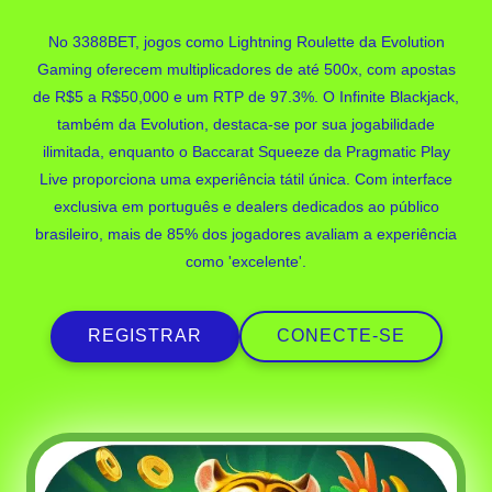
No 3388BET, jogos como Lightning Roulette da Evolution
Gaming oferecem multiplicadores de até 500x, com apostas
de R$5 a R$50,000 e um RTP de 97.3%. O Infinite Blackjack,
também da Evolution, destaca-se por sua jogabilidade
ilimitada, enquanto o Baccarat Squeeze da Pragmatic Play
Live proporciona uma experiência tátil única. Com interface
exclusiva em português e dealers dedicados ao público
brasileiro, mais de 85% dos jogadores avaliam a experiência
como 'excelente'.
REGISTRAR
CONECTE-SE