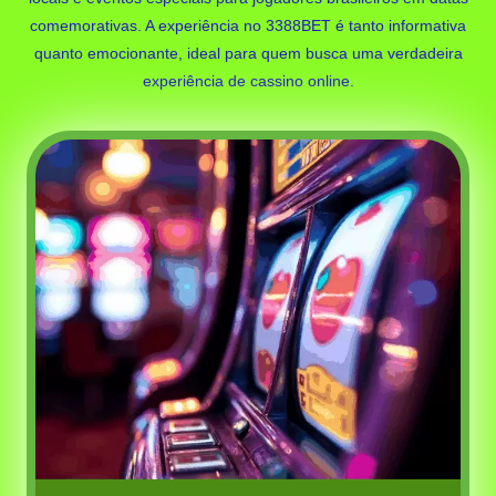
comemorativas. A experiência no 3388BET é tanto informativa
quanto emocionante, ideal para quem busca uma verdadeira
experiência de cassino online.