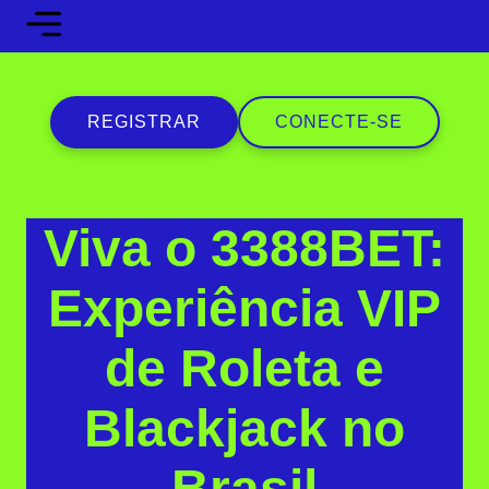
REGISTRAR
CONECTE-SE
Viva o 3388BET:
Experiência VIP
de Roleta e
Blackjack no
Brasil