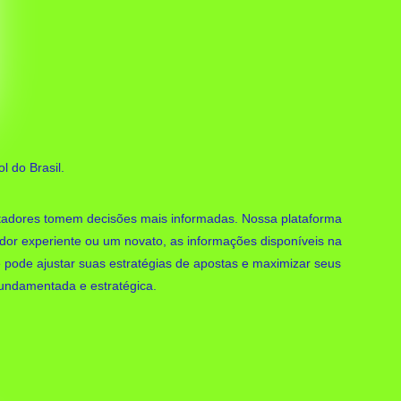
l do Brasil.
ostadores tomem decisões mais informadas. Nossa plataforma
ador experiente ou um novato, as informações disponíveis na
ode ajustar suas estratégias de apostas e maximizar seus
fundamentada e estratégica.