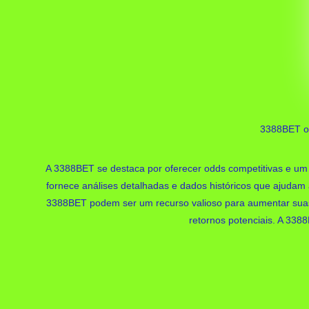
3388BET ofe
A 3388BET se destaca por oferecer odds competitivas e um 
fornece análises detalhadas e dados históricos que ajudam 
3388BET podem ser um recurso valioso para aumentar suas
retornos potenciais. A 338