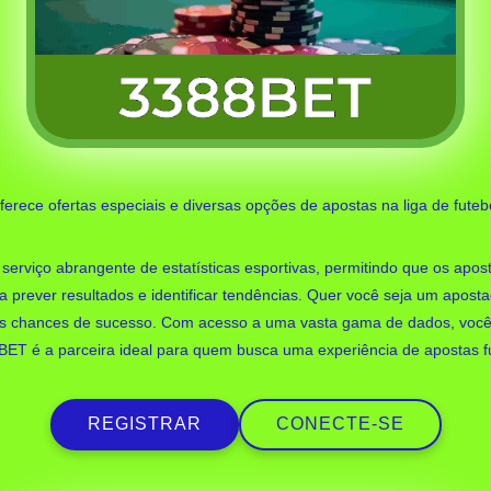
rece ofertas especiais e diversas opções de apostas na liga de futebo
serviço abrangente de estatísticas esportivas, permitindo que os ap
a prever resultados e identificar tendências. Quer você seja um apost
 chances de sucesso. Com acesso a uma vasta gama de dados, você p
8BET é a parceira ideal para quem busca uma experiência de apostas 
REGISTRAR
CONECTE-SE