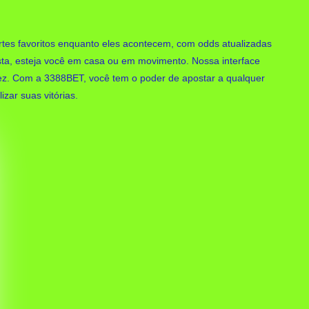
tes favoritos enquanto eles acontecem, com odds atualizadas
ta, esteja você em casa ou em movimento. Nossa interface
idez. Com a 3388BET, você tem o poder de apostar a qualquer
zar suas vitórias.